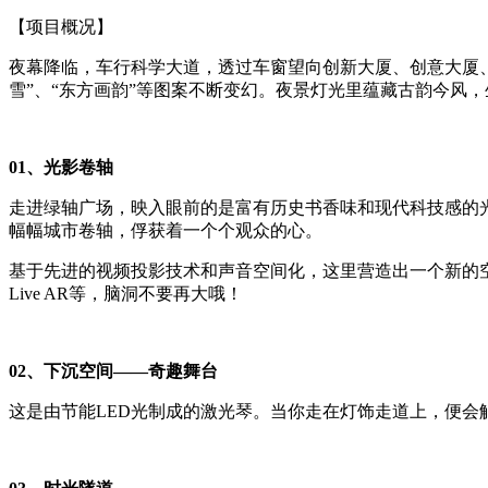
【项目概况】
夜幕降临，车行科学大道，透过车窗望向创新大厦、创意大厦
雪
”
、
“
东方画韵
”
等图案不断变幻。夜景灯光里蕴藏古韵今风，
01
、光影卷轴
走进绿轴广场，映入眼前的是富有历史书香味和现代科技感的
幅幅城市卷轴，俘获着一个个观众的心。
基于先进的视频投影技术和声音空间化，这里营造出一个新的
Live AR
等，脑洞不要再大哦！
02
、下沉空间
——
奇趣舞台
这是由节能
LED
光制成的激光琴。当你走在灯饰走道上，便会