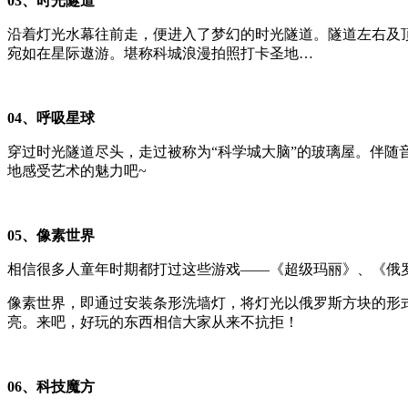
03
、时光隧道
沿着灯光水幕往前走，便进入了梦幻的时光隧道。隧道左右及
宛如在星际遨游。堪称科城浪漫拍照打卡圣地
…
04
、呼吸星球
穿过时光隧道尽头，走过被称为
“
科学城大脑
”
的玻璃屋。伴随
地感受艺术的魅力吧
~
05
、像素世界
相信很多人童年时期都打过这些游戏——《超级玛丽》、《俄
像素世界，即通过安装条形洗墙灯，将灯光以俄罗斯方块的形
亮。来吧，好玩的东西相信大家从来不抗拒！
06
、科技魔方